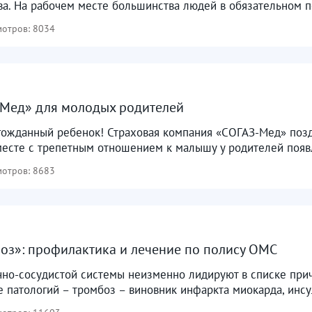
а. На рабочем месте большинства людей в обязательном по
отров: 8034
-Мед» для молодых родителей
лгожданный ребенок! Страховая компания «СОГАЗ-Мед» позд
месте с трепетным отношением к малышу у родителей появл
отров: 8683
оз»: профилактика и лечение по полису ОМС
чно-сосудистой системы неизменно лидируют в списке при
е патологий – тромбоз – виновник инфаркта миокарда, инсул