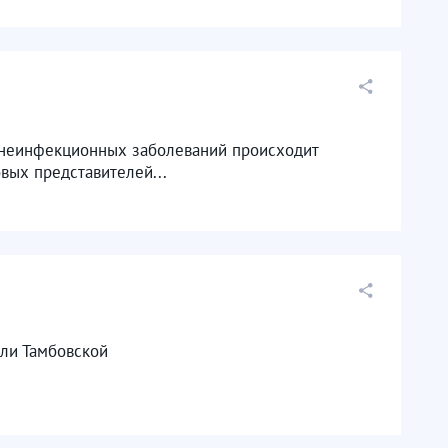
ех неинфекционных заболеваний происходит
вых представителей...
ели Тамбовской