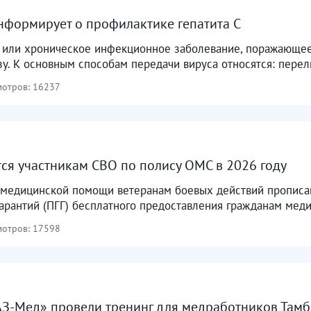
формирует о профилактике гепатита С
е или хроническое инфекционное заболевание, поражающее 
у. К основным способам передачи вируса относятся: перел
отров: 16237
тся участникам СВО по полису ОМС в 2026 году
 медицинской помощи ветеранам боевых действий прописа
арантий (ПГГ) бесплатного предоставления гражданам меди
отров: 17598
З-Мед» провели тренинг для медработников Тамб