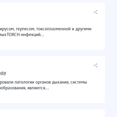
вирусом, герпесом, токсоплазменной и другими
аемыхTORCH-инфекций...
оду
ировали патологии органов дыхания, системы
бразования, являются...