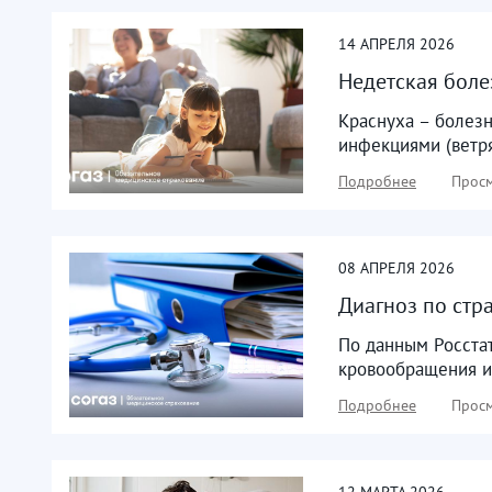
14
АПРЕЛЯ
2026
Недетская болез
Краснуха – болезн
инфекциями (ветря
Подробнее
Просм
08
АПРЕЛЯ
2026
Диагноз по стра
По данным Росстат
кровообращения и 
Подробнее
Просм
12
МАРТА
2026