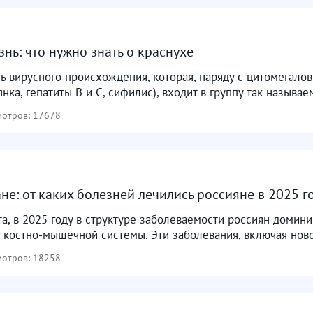
нь: что нужно знать о краснухе
ь вирусного происхождения, которая, наряду с цитомегало
нка, гепатиты В и С, сифилис), входит в группу так назыв
отров: 17678
не: от каких болезней лечились россияне в 2025 г
а, в 2025 году в структуре заболеваемости россиян домин
костно-мышечной системы. Эти заболевания, включая новоо
отров: 18258