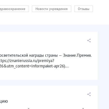
здравоохранение
Новости учреждения
Отзывы
росветительской награды страны — Знание.Премия.
ps://znanierussia.ru/premiya?
&utm_content=informpaket-apr26)...
ацию