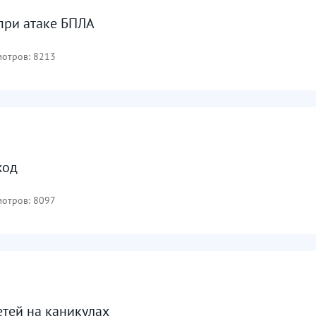
 при атаке БПЛА
отров: 8213
ход
отров: 8097
етей на каникулах