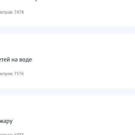
отров: 7478
етей на воде
отров: 7576
 жару
отров: 6933