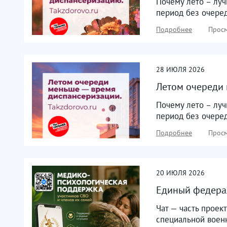
Почему лето – лу
период без очеред
Подробнее
Просм
28
ИЮЛЯ
2026
Летом очереди 
Почему лето – лу
период без очеред
Подробнее
Просм
20
ИЮЛЯ
2026
Единый федерал
Чат — часть прое
специальной военн