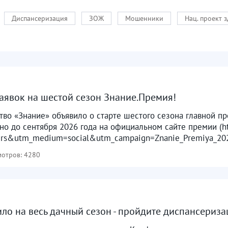
Диспансеризация
ЗОЖ
Мошенники
Нац. проект 
аявок на шестой сезон Знание.Премия!
во «Знание» объявило о старте шестого сезона главной п
но до сентября 2026 года на официальном сайте премии (htt
ers&utm_medium=social&utm_campaign=Znanie_Premiya_2026
отров: 4280
ило на весь дачный сезон - пройдите диспансериз