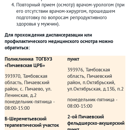
Повторный прием (осмотр) врачом-урологом (при
его отсутствии врачом-хирургом, прошедшем
подготовку по вопросам репродуктивного
здоровья у мужчин).
Для прохождения диспансеразации или
профилактического медицинского осмотра можно
обратиться:
Поликлиника ТОГБУЗ
пункт
«Пичаевская ЦРБ»
393976, Тамбовская
393970, Тамбовская
область, Пичаевский
область, Пичаевский
район, п.Октябрьский,
район, с. Пичаево, ул.
ул.Октябрьская, д.13Б, п.2
Ленинская, д.2
понедельник-пятница -
понедельник-пятница -
08:00-15:00
08:00-15:00
2-ой Пичаевский
Б-Шереметьевский
фельдшерско-акушерский
терапевтический участок
пункт