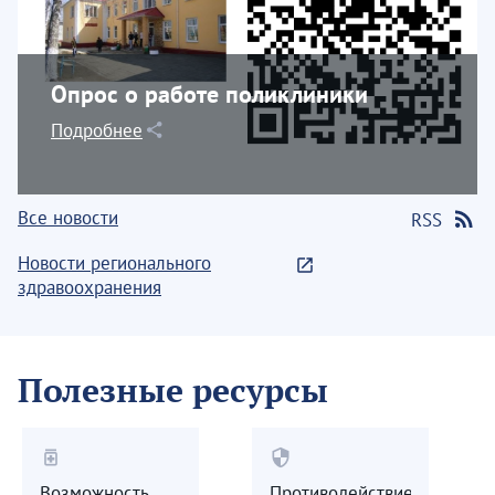
Опрос о работе поликлиники
Подробнее
Все новости
RSS
Новости регионального
здравоохранения
Полезные ресурсы
medication
security
Возможность
Противодействие