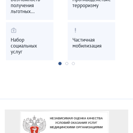
получения
терроризму
льготных
лекарственных
препаратов
medical_services
priority_high
Набор
Частичная
социальных
мобилизация
услуг