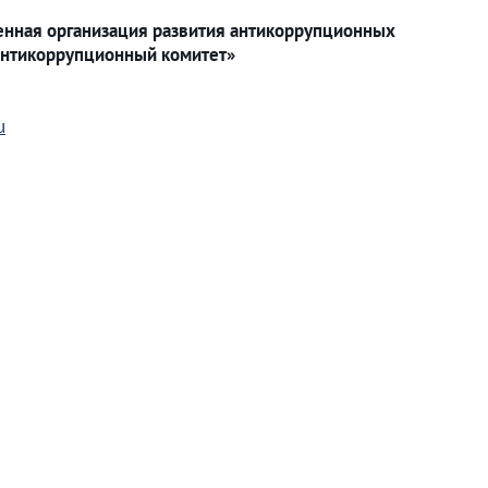
нная организация развития антикоррупционных
нтикоррупционный комитет»
u
абатывается с соблюдением требований российского закон