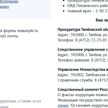
прокуратура Пичаевско
нформации,
ОВД Пичаевского райо
ации»
главный врач – 2-30-3
Ваш зв
Прокуратура Тамбовской об
ля формы пожалуйста
Адрес: 392000, г. Тамбов, ул
ail почты.
Телефон: 8 (4752) 72-23-03
Следственное управление с
Адрес: 392000, г. Тамбов, ул
Телефон доверия: 8 (4752)
Управление Министерства в
Адрес: 392002, Тамбовская об
Справочная служба: 8 (475
Следственный комитет Рос
О фактах коррупции можно
Федерации посредством по
оррупции, а также если
линии
"Остановим коррупци
енные