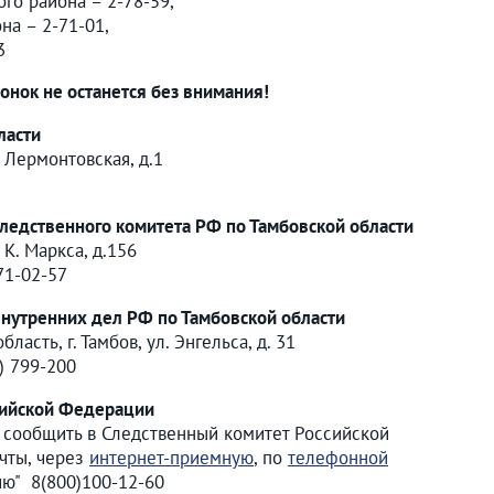
го района – 2-78-59,
на – 2-71-01,
3
онок не останется без внимания!
ласти
. Лермонтовская, д.1
ледственного комитета РФ по Тамбовской области
. К. Маркса, д.156
 71-02-57
нутренних дел РФ по Тамбовской области
ласть, г. Тамбов, ул. Энгельса, д. 31
2) 799-200
сийской Федерации
 сообщить в Следственный комитет Российской
чты, через
интернет-приемную
, по
телефонной
ю" 8(800)100-12-60