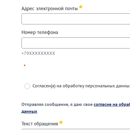
Адрес электронной почты
Required
Номер телефона
+79ХХХХХХХХХ
+79ХХХХХХХХХ
Согласен(а) на обработку персональных данны
Required
Отправляя сообщение, я даю свое
согласие на обр
данных
Отправляя сообщение, я даю свое
согласие на об
Текст обращения