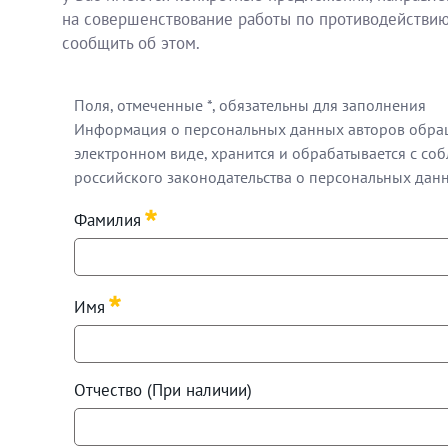
на совершенствование работы по противодействию
сообщить об этом.
Поля, отмеченные *, обязательны для заполнения
Информация о персональных данных авторов обра
электронном виде, хранится и обрабатывается с с
российского законодательства о персональных дан
Поля, отмеченные *, обязательны для заполнения
Фамилия
Информация о персональных данных авторов обра
Required
Имя
Required
Отчество (При наличии)