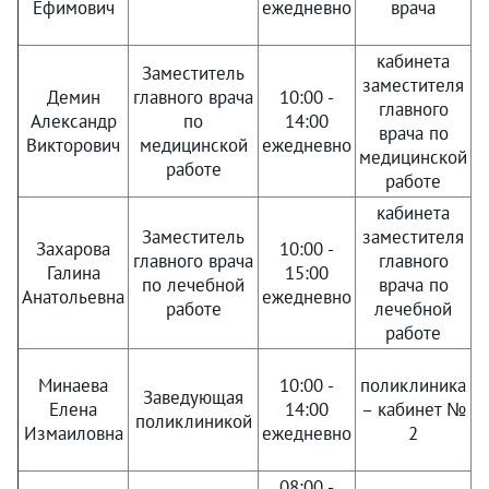
Ефимович
ежедневно
врача
c
кабинета
Заместитель
заместителя
Демин
главного врача
10:00 -
главного
Александр
по
14:00
врача по
Викторович
медицинской
ежедневно
медицинской
c
работе
работе
кабинета
Заместитель
заместителя
Захарова
10:00 -
главного врача
главного
Галина
15:00
по лечебной
врача по
Анатольевна
ежедневно
работе
лечебной
c
работе
Минаева
10:00 -
поликлиника
Заведующая
Елена
14:00
– кабинет №
поликлиникой
Измаиловна
ежедневно
2
c
08:00 -